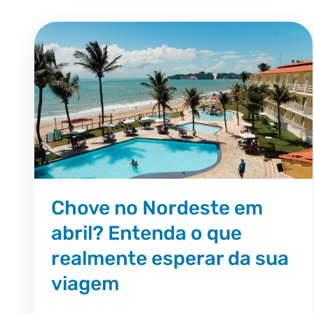
Chove no Nordeste em
abril? Entenda o que
realmente esperar da sua
viagem