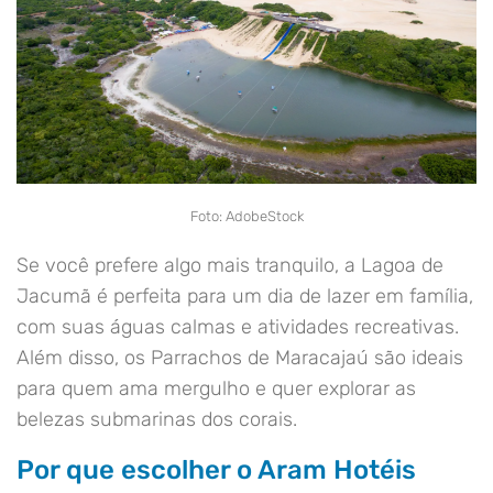
Foto: AdobeStock
Se você prefere algo mais tranquilo, a Lagoa de
Jacumã é perfeita para um dia de lazer em família,
com suas águas calmas e atividades recreativas.
Além disso, os Parrachos de Maracajaú são ideais
para quem ama mergulho e quer explorar as
belezas submarinas dos corais.
Por que escolher o Aram Hotéis