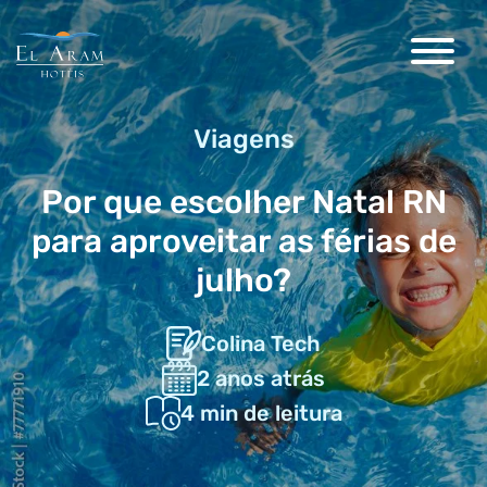
Viagens
Por que escolher Natal RN
para aproveitar as férias de
julho?
Colina Tech
2 anos atrás
4
min de leitura