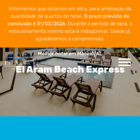
Informamos que estamos em obra, para ampliação da
quantidade de quartos do hotel.
O prazo previsto de
conclusão é 31/03/2026.
Durante o período de obra, o
estacionamento interno estará indisponível. Desde já,
agradecemos a compreensão.
Melhor hotel em Maceió/AL
El Aram Beach Express