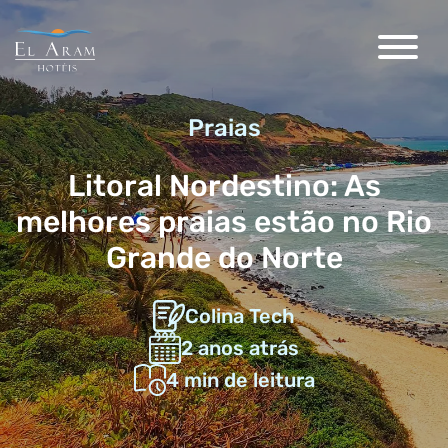
Praias
Litoral Nordestino: As
melhores praias estão no Rio
Grande do Norte
Colina Tech
2 anos atrás
4
min de leitura